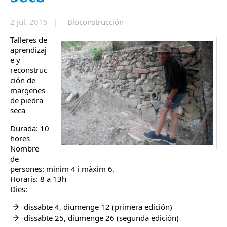
2 jul. 2015 |
Bioconstrucción
Talleres de
aprendizaj
e y
reconstruc
ción de
margenes
de piedra
seca
Durada: 10
hores
Nombre
de
persones: minim 4 i màxim 6.
Horaris: 8 a 13h
Dies:
dissabte 4, diumenge 12 (primera edición)
dissabte 25, diumenge 26 (segunda edición)