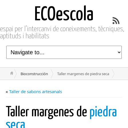
ECOescola
espai per l’intercanvi de coneixements, tècniques,
aptituds i habilitats
Bioconstrucción
Taller margenes de piedra seca
«
Taller de sabons artesanals
Taller margenes de
piedra
seca