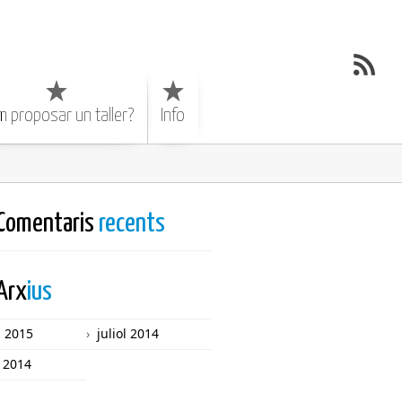
 proposar un taller?
Info
Comentaris
recents
Arx
ius
l 2015
juliol 2014
l 2014