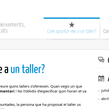
oneixements,
tats
Com apuntar-me a un taller?
Com
e a
un taller?
eure quins tallers s’ofereixen. Quan vegis un que
julio
omentari
! No t’oblidis d’especificar quin horari et va
abri
untades, la persona que ha proposat el taller us