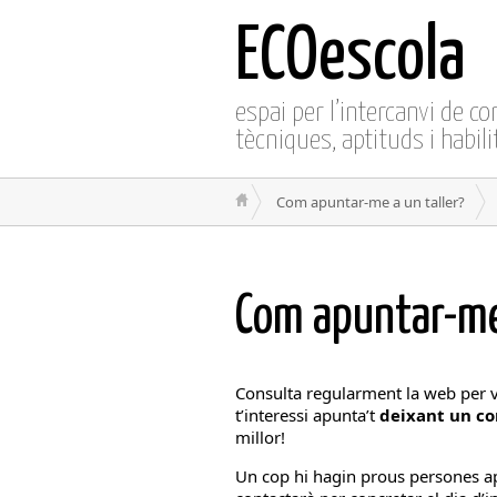
ECOescola
espai per l’intercanvi de c
tècniques, aptituds i habili
Com apuntar-me a un taller?
Com apuntar-m
Consulta regularment la web per v
t’interessi apunta’t
deixant un c
millor!
Un cop hi hagin prous persones ap