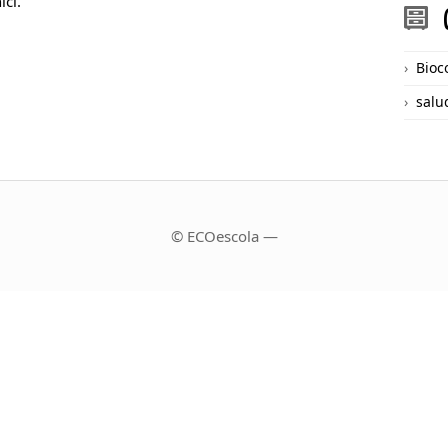
ici.
Bioc
salu
© ECOescola —