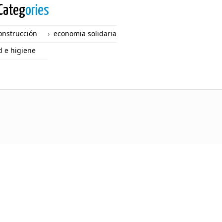
Categ
ories
onstrucción
economia solidaria
d e higiene